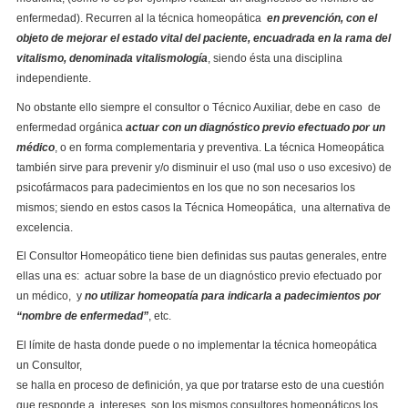
enfermedad). Recurren al la técnica homeopática
en prevención, con el
objeto de mejorar el estado vital del paciente, encuadrada en la rama del
vitalismo, denominada vitalismología
, siendo ésta una disciplina
independiente.
No obstante ello siempre el consultor o Técnico Auxiliar, debe en caso de
enfermedad orgánica
actuar con un diagnóstico previo efectuado por un
médico
, o en forma complementaria y preventiva. La técnica Homeopática
también sirve para prevenir y/o disminuir el uso (mal uso o uso excesivo) de
psicofármacos para padecimientos en los que no son necesarios los
mismos; siendo en estos casos la Técnica Homeopática, una alternativa de
excelencia.
El Consultor Homeopático tiene bien definidas sus pautas generales, entre
ellas una es: actuar sobre la base de un diagnóstico previo efectuado por
un médico, y
no utilizar homeopatía para indicarla a padecimientos por
“nombre de enfermedad”
, etc.
El límite de hasta donde puede o no implementar la técnica homeopática
un Consultor,
se halla en proceso de definición, ya que por tratarse esto de una cuestión
que responde a intereses, son los mismos consultores homeopáticos los